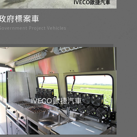
政府標案車
Government Project Vehicles