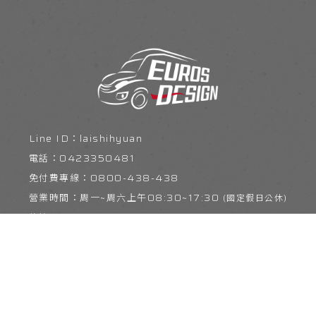
laishihyuan
0423350481
0800-438-438
周六上午08:30~17:30
iveco.taiwan@gmail.com
台中市烏日區環中路八段207巷53號
服務項目
銷售案例
實車改裝實例
標案實績
配件類銷
露營車改裝
露營車改裝推薦
台中露營車改裝
台中露營車改裝推薦
烏日區露營車改