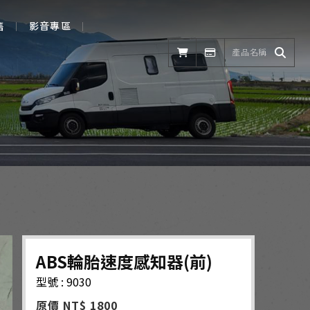
售
影音專區
ABS輪胎速度感知器(前)
型號 : 9030
原價 NT$ 1800