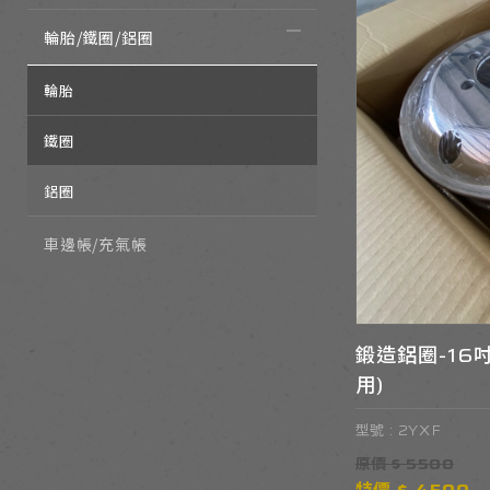
輪胎/鐵圈/鋁圈
輪胎
鐵圈
鋁圈
車邊帳/充氣帳
鍛造鋁圈-16吋(
用)
型號 : 2YXF
原價 $ 5500