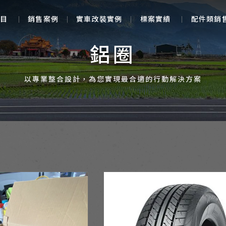
目
銷售案例
實車改裝實例
標案實績
配件類銷
鋁圈