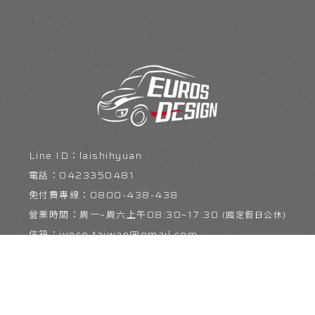
laishihyuan
0423350481
0800-438-438
周六上午08:30~17:30
iveco.taiwan@gmail.com
台中市烏日區環中路八段207巷53號
服務項目
銷售案例
實車改裝實例
標案實績
配件類銷