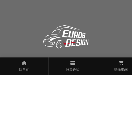
laishihyuan
0423350481
回首頁
匯款通知
購物車
(0)
0800-438-438
周六上午08:30~17:30
iveco.taiwan@gmail.com
台中市烏日區環中路八段207巷53號
關於歐捷
最新消息
服務項目
銷售案例
實車改裝實例
標案實績
配件類銷售
影音專區
聯絡我們