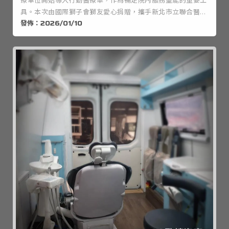
療單位開始導入行動醫療車，作為補足院內服務量能的重要工
具。本次由國際獅子會獅友愛心捐贈，攜手新北市立聯合醫院
發佈：2026/01/10
推動的行動子宮頸抹片篩檢巡迴車，實際落