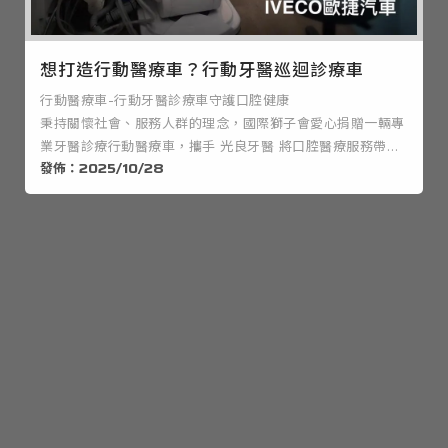
想打造行動醫療車？行動牙醫巡迴診療車
行動醫療車-行動牙醫診療車守護口腔健康
秉持關懷社會、服務人群的理念，國際獅子會愛心捐贈一輛專
業牙醫診療行動醫療車，攜手 光良牙醫 將口腔醫療服務帶進
發佈：2025/10/28
社區與有需要的角落。