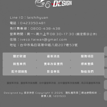
laishihyuan
0423350481
0800-438-438
周六上午08:30~17:30
iveco.taiwan@gmail.com
台中市烏日區環中路八段207巷53號
關於歐捷
最新消息
服務項目
銷售案例
實車改裝實例
標案實績
配件類銷售
影音專區
聯絡我們
露營車改裝
露營車改裝推薦
台中露營車改裝
台中露營車改裝推薦
烏日區露營車改裝
Designed by
揚京快客
Copyright © 2026
隱私權政策
網站使用條款
..
累積人氣: 1201933